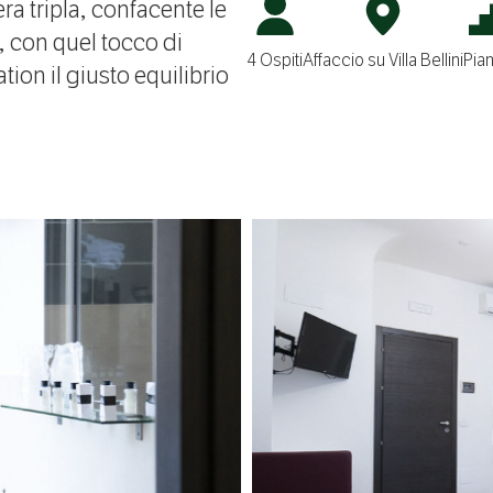
a tripla, confacente le
t, con quel tocco di
4 Ospiti
Affaccio su Villa Bellini
Pia
ion il giusto equilibrio