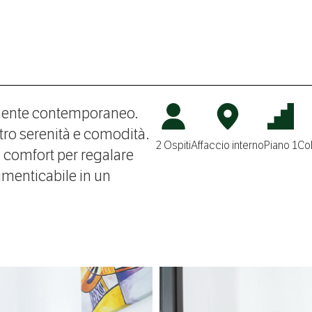
mente contemporaneo.
tro serenità e comodità.
2 Ospiti
Affaccio interno
Piano 1
Col
l comfort per regalare
menticabile in un