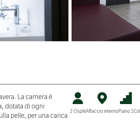
avera. La camera è
, dotata di ogni
2 Ospiti
Affaccio interno
Piano 1
Co
ulla pelle, per una carica